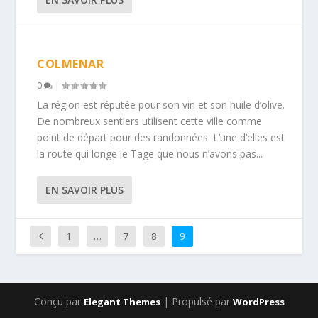
COLMENAR
0
|
La région est réputée pour son vin et son huile d’olive.
De nombreux sentiers utilisent cette ville comme
point de départ pour des randonnées. L’une d’elles est
la route qui longe le Tage que nous n’avons pas...
EN SAVOIR PLUS
1
…
7
8
9
Conçu par
| Propulsé par
Elegant Themes
WordPress