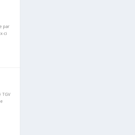
e par
x-ci
lé TGV
de