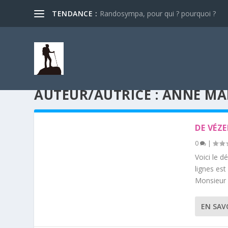
TENDANCE :
Randosympa, pour qui ? pourquoi ?
AUTEUR/AUTRICE :
ANNE MA
DE VÉZE
0
|
Voici le d
lignes es
Monsieur 
EN SAV