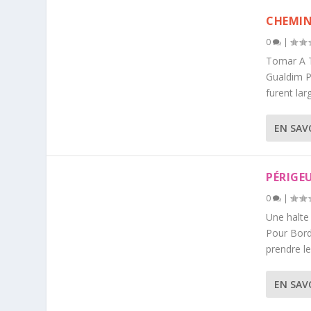
CHEMIN
0
|
Tomar A T
Gualdim Pa
furent lar
EN SAV
PÉRIGE
0
|
Une halte
Pour Bord
prendre le
EN SAV